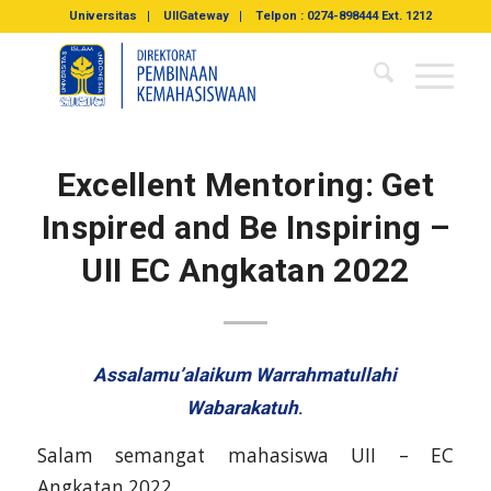
Universitas
UIIGateway
Telpon : 0274-898444 Ext. 1212
Excellent Mentoring: Get
Inspired and Be Inspiring –
UII EC Angkatan 2022
Assalamu’alaikum Warrahmatullahi
Wabarakatuh
.
Salam semangat mahasiswa UII – EC
Angkatan 2022