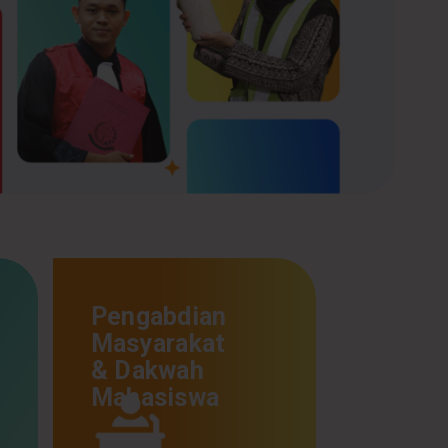
Pengabdian
Masyarakat
& Dakwah
Mahasiswa