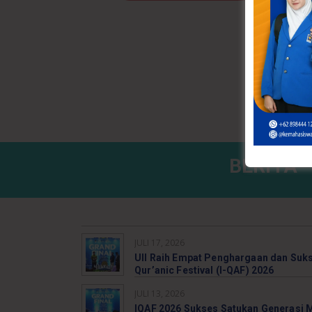
BERITA
JULI 17, 2026
UII Raih Empat Penghargaan dan Sukse
Qur’anic Festival (I-QAF) 2026
JULI 13, 2026
IQAF 2026 Sukses Satukan Generasi 