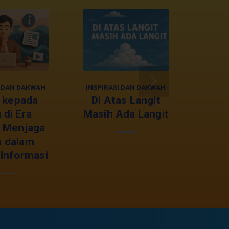
I DAN DAKWAH
INSPIRASI DAN DAKWAH
 kepada
Di Atas Langit
 di Era
Masih Ada Langit
l: Menjaga
a dalam
 Informasi