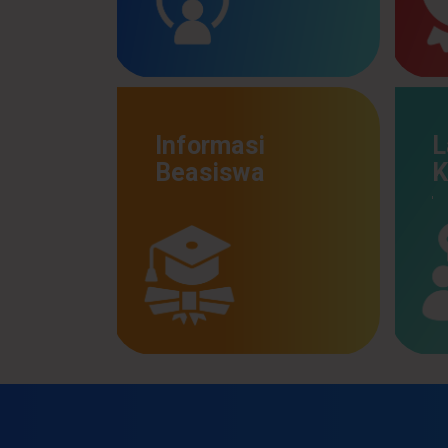
Informasi
L
Beasiswa
K