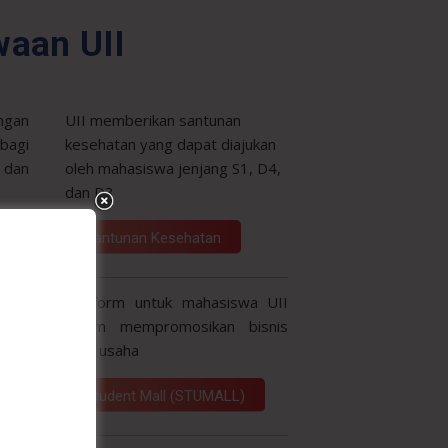
aan UII
ngan
UII memberikan santunan
bagi
kesehatan yang dapat diajukan
 dan
oleh mahasiswa jenjang S1, D4,
dan D3
Santunan Kesehatan
pat
Platform untuk mahasiswa UII
iswa
dalam mempromosikan bisnis
atau usaha
Student Mall (STUMALL)