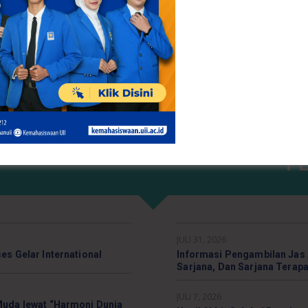
UII menyediakan rew
terhadap capaian presta
publikasi mahasiswa jenjan
D4, dan D3
Reward Prestasi
P
JULI 31, 2026
s Gelar International
Informasi Pengambilan Jas
Sarjana, Dan Sarjana Terap
JULI 7, 2026
Muda lewat “Harmoni Dunia