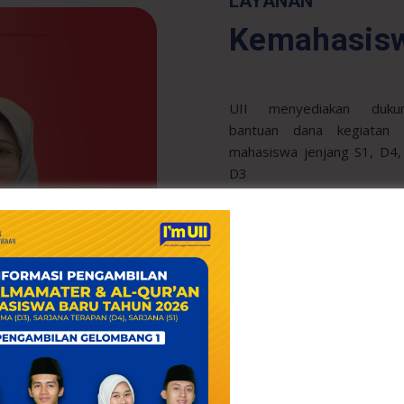
LAYANAN
Kemahasisw
UII menyediakan duku
bantuan dana kegiatan 
mahasiswa jenjang S1, D4,
D3
Bantuan Dana Kegiatan
Layanan konseling da
diakses oleh seluruh mahas
tanpa biaya
Layanan Konseling