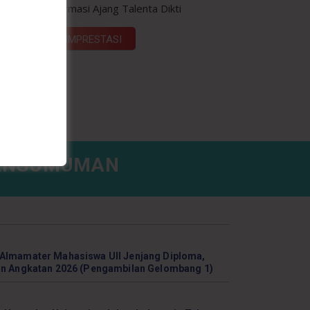
ard
Informasi Ajang Talenta Dikti
si &
SIMPRESTASI
g S1,
ENGUMUMAN
 Almamater Mahasiswa UII Jenjang Diploma,
an Angkatan 2026 (Pengambilan Gelombang 1)