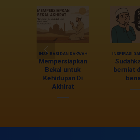
INSPIRASI DAN DAKWAH
INSPIRASI D
Mempersiapkan
Sudahka
Bekal untuk
berniat 
Kehidupan Di
bena
Akhirat