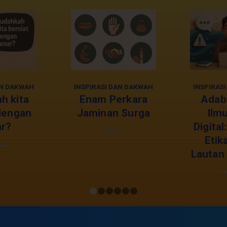
AN DAKWAH
INSPIRASI DAN DAKWAH
INSPIRAS
h kita
Enam Perkara
Adab
dengan
Jaminan Surga
Ilmu
r?
Digita
Etik
Lautan
1
2
3
4
5
6