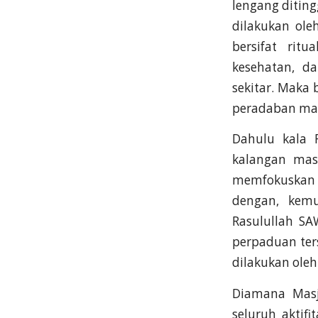
lengang diting
dilakukan ol
bersifat rit
kesehatan, d
sekitar. Maka
peradaban mas
Dahulu kala 
kalangan mas
memfokuskan 
dengan, kemu
Rasulullah S
perpaduan ter
dilakukan ole
Diamana Masj
seluruh aktif