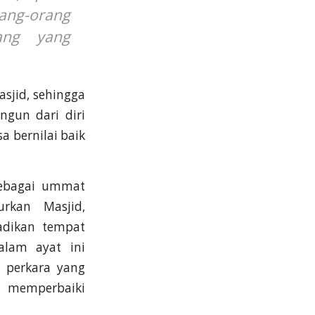
ang-orang
ang yang
jid, sehingga
ngun dari diri
a bernilai baik
sebagai ummat
rkan Masjid,
adikan tempat
alam ayat ini
 perkara yang
u memperbaiki