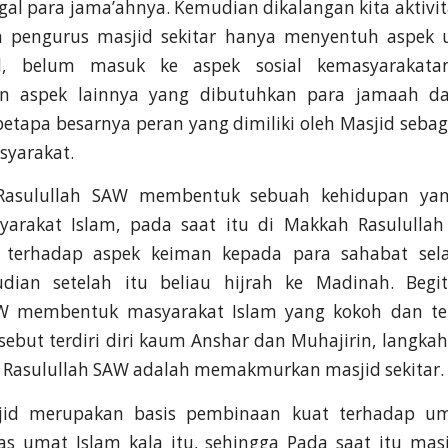
gal para jama’ahnya. Kemudian dikalangan kita aktivi
eh pengurus masjid sekitar hanya menyentuh aspek 
ual, belum masuk ke aspek sosial kemasyarakatan
an aspek lainnya yang dibutuhkan para jamaah d
 betapa besarnya peran yang dimiliki oleh Masjid seb
yarakat.
Rasulullah SAW membentuk sebuah kehidupan yan
yarakat Islam, pada saat itu di Makkah Rasulullah
terhadap aspek keiman kepada para sahabat se
dian setelah itu beliau hijrah ke Madinah. Begit
AW membentuk masyarakat Islam yang kokoh dan t
sebut terdiri diri kaum Anshar dan Muhajirin, langka
h Rasulullah SAW adalah memakmurkan masjid sekitar.
id merupakan basis pembinaan kuat terhadap u
itas umat Islam kala itu, sehingga Pada saat itu ma