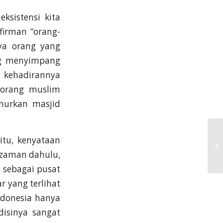
sistensi kita
irman “orang-
ya orang yang
ng menyimpang
kehadirannya
-orang muslim
murkan masjid
tu, kenyataan
a zaman dahulu,
a sebagai pusat
r yang terlihat
ndonesia hanya
disinya sangat