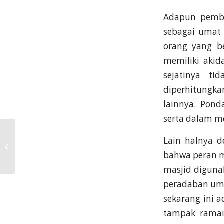
Adapun pemba
sebagai umat
orang yang b
memiliki aki
sejatinya t
diperhitungk
lainnya. Pon
serta dalam m
Masjid dalam Fungsi,
Lain halnya 
Arti dan Tonggak
bahwa peran ma
Sejarahnya
masjid digunak
peradaban umat
sekarang ini 
tampak ramai 