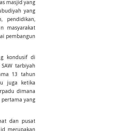
tas masjid yang
ubudiyah yang
, pendidikan,
an masyarakat
agai pembangun
g kondusif di
 SAW tarbiyah
lama 13 tahun
u juga ketika
erpadu dimana
h pertama yang
mat dan pusat
sjid merupakan