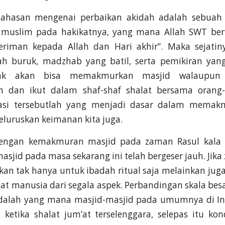
hasan mengenai perbaikan akidah adalah sebuah ek
 muslim pada hakikatnya, yang mana Allah SWT berf
eriman kepada Allah dan Hari akhir”. Maka sejatin
dah buruk, madzhab yang batil, serta pemikiran ya
idak akan bisa memakmurkan masjid walaupun 
an dan ikut dalam shaf-shaf shalat bersama orang
dasi tersebutlah yang menjadi dasar dalam memak
eluruskan keimanan kita juga.
dengan kemakmuran masjid pada zaman Rasul kala i
sjid pada masa sekarang ini telah bergeser jauh. Jik
an tak hanya untuk ibadah ritual saja melainkan jug
 manusia dari segala aspek. Perbandingan skala besa
adalah yang mana masjid-masjid pada umumnya di I
ketika shalat jum’at terselenggara, selepas itu kon