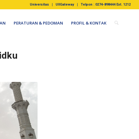
Universitas
UIIGateway
Telpon : 0274-898444 Ext. 1212
AN
PERATURAN & PEDOMAN
PROFIL & KONTAK
idku