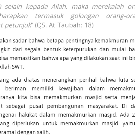
) selain kepada Allah, maka merekalah or
harapkan termasuk golongan orang-or
 petunjuk
” (QS. At Taubah: 18)
akan sadar bahwa betapa pentingnya kemakmuran mas
ngkit dari segala bentuk keterpurukan dan mulai ba
bisa memastikan bahwa apa yang dilakukan saat ini bis
Allah SWT.
 yang ada diatas menerangkan perihal bahwa kita 
 beriman memiliki kewajiban dalam memakmu
ranya kita bisa memakmurkan masjid serta menj
ut sebagai pusat pembangunan masyarakat. Di d
engenai hakikat dalam memakmurkan masjid. Ada 2
ang diperlukan untuk memakmurkan masjid, yait
eramal dengan salih.