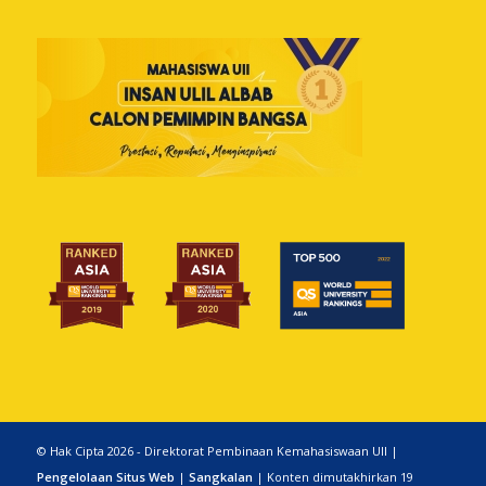
© Hak Cipta 2026 - Direktorat Pembinaan Kemahasiswaan UII |
Pengelolaan Situs Web
|
Sangkalan
| Konten dimutakhirkan 19