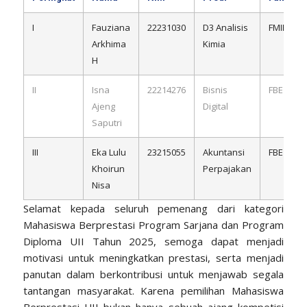
I
Fauziana
22231030
D3 Analisis
FMIPA
Arkhima
Kimia
H
II
Isna
22214276
Bisnis
FBE
Ajeng
Digital
Saputri
III
Eka Lulu
23215055
Akuntansi
FBE
Khoirun
Perpajakan
Nisa
Selamat kepada seluruh pemenang dari kategori
Mahasiswa Berprestasi Program Sarjana dan Program
Diploma UII Tahun 2025, semoga dapat menjadi
motivasi untuk meningkatkan prestasi, serta menjadi
panutan dalam berkontribusi untuk menjawab segala
tantangan masyarakat. Karena pemilihan Mahasiswa