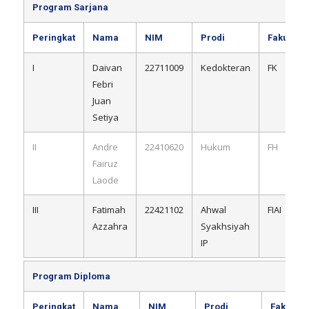
Program Sarjana
Peringkat
Nama
NIM
Prodi
Fakultas
I
Daivan
22711009
Kedokteran
FK
Febri
Juan
Setiya
II
Andre
22410620
Hukum
FH
Fairuz
Laode
III
Fatimah
22421102
Ahwal
FIAI
Azzahra
Syakhsiyah
IP
Program Diploma
Peringkat
Nama
NIM
Prodi
Fakultas