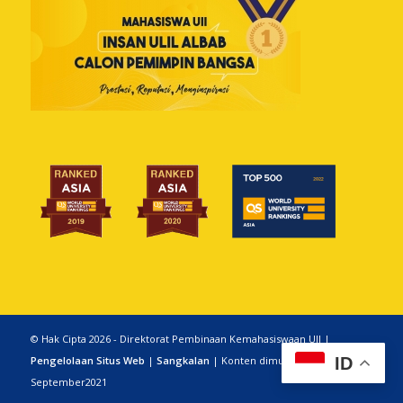
© Hak Cipta 2026 - Direktorat Pembinaan Kemahasiswaan UII |
Pengelolaan Situs Web
|
Sangkalan
| Konten dimutakhirkan 19
ID
September2021