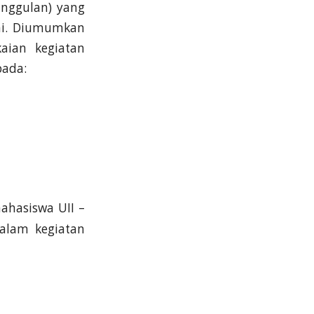
Unggulan) yang
ai. Diumumkan
aian kegiatan
pada:
mahasiswa UII –
alam kegiatan