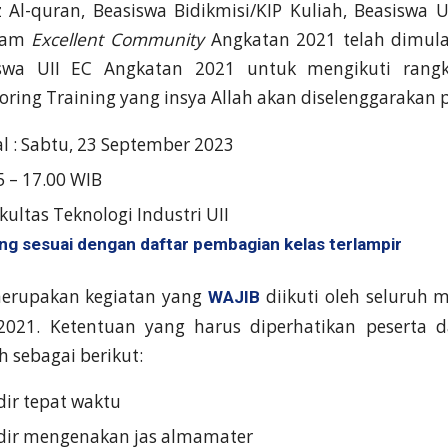
z Al-quran, Beasiswa Bidikmisi/KIP Kuliah, Beasiswa 
alam
Excellent Community
Angkatan 2021 telah dimul
wa UII EC Angkatan 2021 untuk mengikuti rangk
oring Training yang insya Allah akan diselenggarakan 
al : Sabtu, 23 September 2023
5 – 17.00 WIB
kultas Teknologi Industri UII
ing sesuai dengan daftar pembagian kelas terlampir
merupakan kegiatan yang
diikuti oleh seluruh 
WAJIB
2021. Ketentuan yang harus diperhatikan peserta d
h sebagai berikut:
dir tepat waktu
adir mengenakan jas almamater