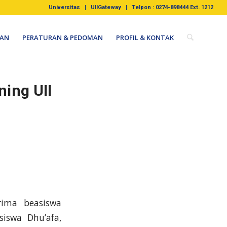
Universitas
UIIGateway
Telpon : 0274-898444 Ext. 1212
AN
PERATURAN & PEDOMAN
PROFIL & KONTAK
ing UII
rima beasiswa
siswa Dhu’afa,