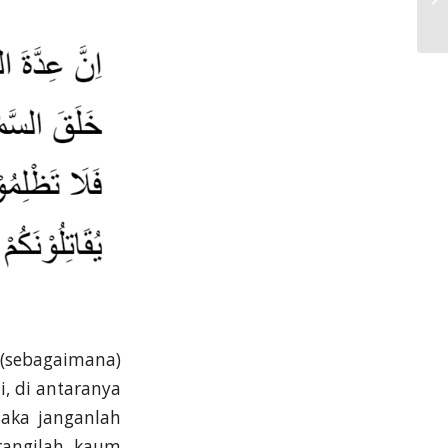
 (sebagaimana)
, di antaranya
aka janganlah
rangilah kaum