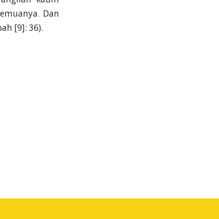
semuanya. Dan
h [9]: 36).