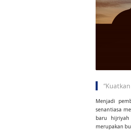
“Kuatkan
Menjadi pemb
senantiasa me
baru hijriy
merupakan bul