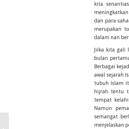
kita senanti
meningkatkan 
dan para saha
merupakan to
dalam nan bera
Jiika kita gal
bulan pertama
Berbagai kejad
awal sejarah 
tubuh Islam i
hijrah tentu
tempat kelahi
Namun pemakn
semangat ber
Mahasiswa FK UII Raih
menjelaskan p
Juara Favorit Poster