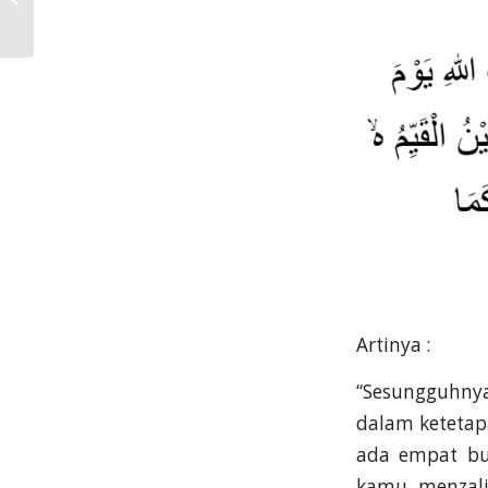
Publik
Artinya :
“Sesungguhnya
dalam ketetap
ada empat bu
kamu menzali