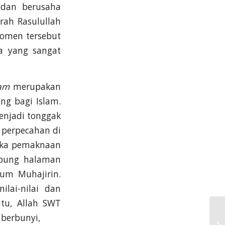
 dan berusaha
rah Rasulullah
momen tersebut
a yang sangat
am
merupakan
ng bagi Islam.
menjadi tonggak
 perpecahan di
maka pemaknaan
mpung halaman
aum Muhajirin.
lai-nilai dan
tu, Allah SWT
berbunyi,