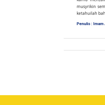
musyrikin se
ketahuilah bah
Penulis : Imam 