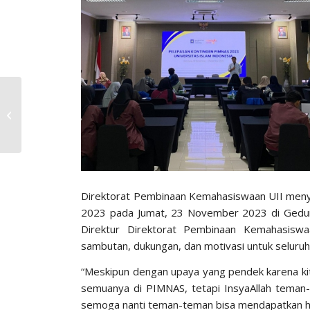
UII Raih Peringkat 3
Nasional dalam Ajang
MTQMN XVII 2023
Direktorat Pembinaan Kemahasiswaan UII meny
2023 pada Jumat, 23 November 2023 di Gedung 
Direktur Direktorat Pembinaan Kemahasis
sambutan, dukungan, dan motivasi untuk seluru
“Meskipun dengan upaya yang pendek karena k
semuanya di PIMNAS, tetapi InsyaAllah teman
semoga nanti teman-teman bisa mendapatkan hasi