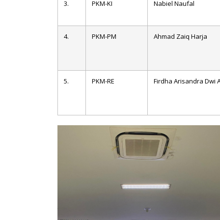
3.
PKM-KI
Nabiel Naufal
4.
PKM-PM
Ahmad Zaiq Harja
5.
PKM-RE
Firdha Arisandra Dwi 