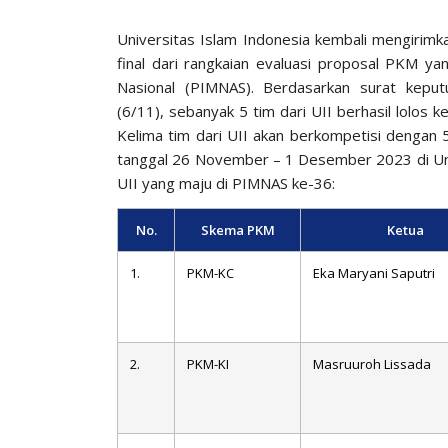
Universitas Islam Indonesia kembali mengirim
final dari rangkaian evaluasi proposal PKM y
Nasional (PIMNAS). Berdasarkan surat kepu
(6/11), sebanyak 5 tim dari UII berhasil lolos 
Kelima tim dari UII akan berkompetisi dengan 5
tanggal 26 November – 1 Desember 2023 di Univ
UII yang maju di PIMNAS ke-36:
No.
Skema PKM
Ketua
1.
PKM-KC
Eka Maryani Saputri
2.
PKM-KI
Masruuroh Lissada