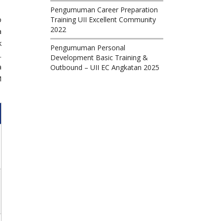
Pengumuman Career Preparation
p
Training UII Excellent Community
2022
a
k
Pengumuman Personal
.
Development Basic Training &
a
Outbound – UII EC Angkatan 2025
M