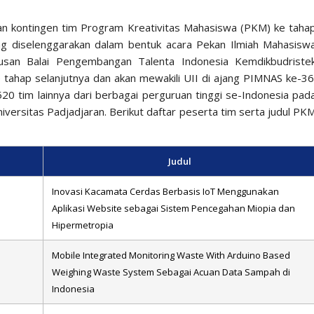
kan kontingen tim Program Kreativitas Mahasiswa (PKM) ke taha
ang diselenggarakan dalam bentuk acara Pekan Ilmiah Mahasisw
tusan Balai Pengembangan Talenta Indonesia Kemdikbudriste
ke tahap selanjutnya dan akan mewakili UII di ajang PIMNAS ke-36
20 tim lainnya dari berbagai perguruan tinggi se-Indonesia pad
ersitas Padjadjaran. Berikut daftar peserta tim serta judul PK
Judul
Inovasi Kacamata Cerdas Berbasis IoT Menggunakan
Aplikasi Website sebagai Sistem Pencegahan Miopia dan
Hipermetropia
Mobile Integrated Monitoring Waste With Arduino Based
Weighing Waste System Sebagai Acuan Data Sampah di
Indonesia