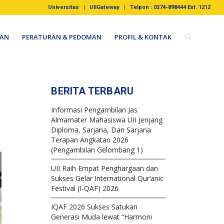
Universitas
UIIGateway
Telpon : 0274-898444 Ext. 1212
AN
PERATURAN & PEDOMAN
PROFIL & KONTAK
BERITA TERBARU
Informasi Pengambilan Jas
Almamater Mahasiswa UII Jenjang
Diploma, Sarjana, Dan Sarjana
Terapan Angkatan 2026
(Pengambilan Gelombang 1)
UII Raih Empat Penghargaan dan
Sukses Gelar International Qur’anic
Festival (I-QAF) 2026
IQAF 2026 Sukses Satukan
Generasi Muda lewat “Harmoni