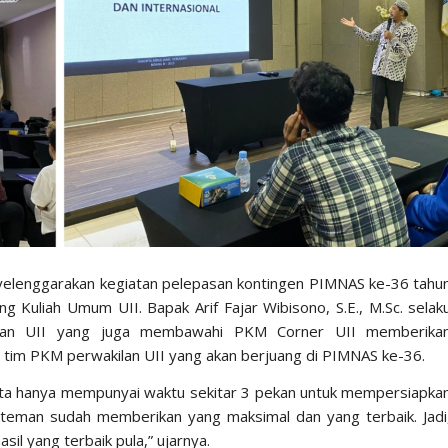
elenggarakan kegiatan pelepasan kontingen PIMNAS ke-36 tahu
Kuliah Umum UII. Bapak Arif Fajar Wibisono, S.E., M.Sc. selak
waan UII yang juga membawahi PKM Corner UII memberika
h tim PKM perwakilan UII yang akan berjuang di PIMNAS ke-36.
ita hanya mempunyai waktu sekitar 3 pekan untuk mempersiapka
-teman sudah memberikan yang maksimal dan yang terbaik. Jadi
l yang terbaik pula,” ujarnya.