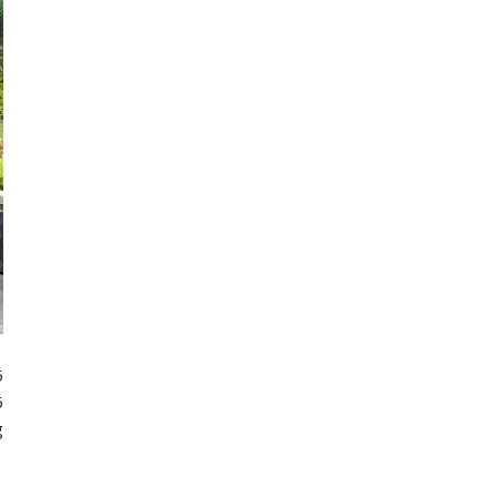
5
6
g