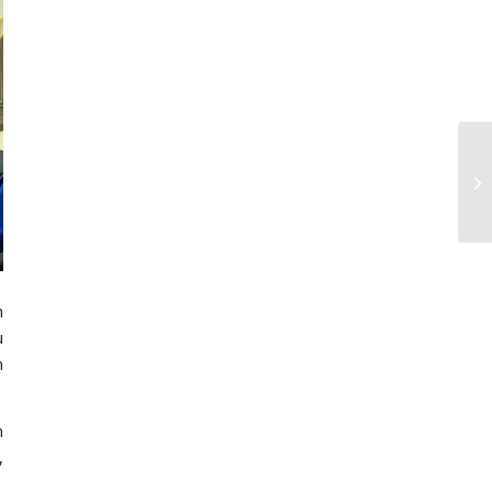
n
u
n
n
,