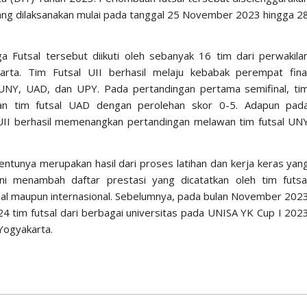
Y yang dilaksanakan mulai pada tanggal 25 November 2023 hingga 2
 Futsal tersebut diikuti oleh sebanyak 16 tim dari perwakila
arta. Tim Futsal UII berhasil melaju kebabak perempat fina
i UNY, UAD, dan UPY. Pada pertandingan pertama semifinal, ti
an tim futsal UAD dengan perolehan skor 0-5. Adapun pad
l UII berhasil memenangkan pertandingan melawan tim futsal UN
tentunya merupakan hasil dari proses latihan dan kerja keras yan
ni menambah daftar prestasi yang dicatatkan oleh tim futsa
nal maupun internasional. Sebelumnya, pada bulan November 202
 24 tim futsal dari berbagai universitas pada UNISA YK Cup I 202
Yogyakarta.