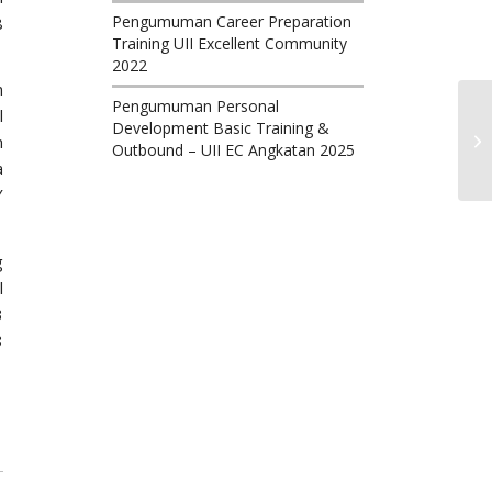
Pengumuman Career Preparation
8
Training UII Excellent Community
2022
n
Pengumuman Personal
l
Development Basic Training &
m
Outbound – UII EC Angkatan 2025
a
Y
g
l
3
3