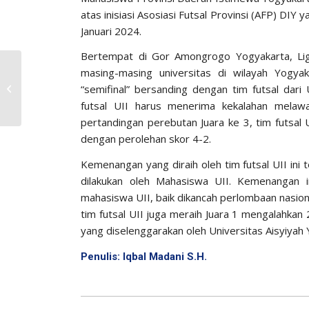
atas inisiasi Asosiasi Futsal Provinsi (AFP) DI
Januari 2024.
Bertempat di Gor Amongrogo Yogyakarta, Liga
Yayasan Van
masing-masing universitas di wilayah Yogyak
Deventer-Maas
“semifinal” bersanding dengan tim futsal dar
Indonesia
futsal UII harus menerima kekalahan melaw
Perkenalkan Penerima
pertandingan perebutan Juara ke 3, tim futsa
Beasiswa dan Gelar...
dengan perolehan skor 4-2.
Kemenangan yang diraih oleh tim futsal UII ini 
dilakukan oleh Mahasiswa UII. Kemenangan i
mahasiswa UII, baik dikancah perlombaan nasio
tim futsal UII juga meraih Juara 1 mengalahkan
yang diselenggarakan oleh Universitas Aisyiyah 
Penulis: Iqbal Madani S.H.