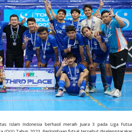
itas Islam Indonesia berhasil meraih Juara 3 pada Liga Futsa
a (DIY) Tahun 2023. Perlombaan futsal tersebut diselenggaraka