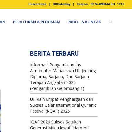
Universitas
UIIGateway
Telpon : 0274-898444 Ext. 1212
AN
PERATURAN & PEDOMAN
PROFIL & KONTAK
BERITA TERBARU
Informasi Pengambilan Jas
Almamater Mahasiswa UII Jenjang
Diploma, Sarjana, Dan Sarjana
Terapan Angkatan 2026
(Pengambilan Gelombang 1)
UII Raih Empat Penghargaan dan
Sukses Gelar International Qur’anic
Festival (I-QAF) 2026
IQAF 2026 Sukses Satukan
Generasi Muda lewat “Harmoni