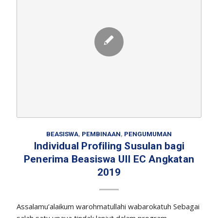
BEASISWA
,
PEMBINAAN
,
PENGUMUMAN
Individual Profiling Susulan bagi
Penerima Beasiswa UII EC Angkatan
2019
Assalamu’alaikum warohmatullahi wabarokatuh Sebagai
salah satu upaya tindak lanjut dalam program