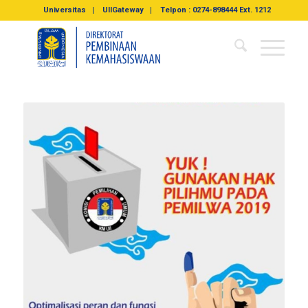
Universitas
UIIGateway
Telpon : 0274-898444 Ext. 1212